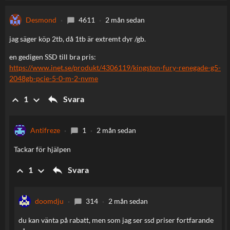
Desmond
4611
2 mån sedan
chat_bubble
jag säger köp 2tb, då 1tb är extremt dyr /gb.
en gedigen SSD till bra pris:
https://www.inet.se/produkt/4306119/kingston-fury-renegade-g5-
2048gb-pcie-5-0-m-2-nvme
reply
keyboard_arrow_up
keyboard_arrow_down
Svara
1
Antifreze
1
2 mån sedan
chat_bubble
Tackar för hjälpen
reply
keyboard_arrow_up
keyboard_arrow_down
Svara
1
doomdju
314
2 mån sedan
chat_bubble
du kan vänta på rabatt, men som jag ser ssd priser fortfarande