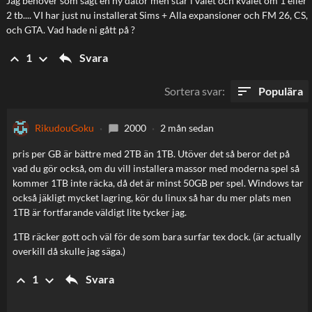
Jag behöver som sagt en ny dator men står i valet och kvalet om 1 eller
2 tb.... VI har just nu installerat Sims + Alla expansioner och FM 26, CS,
och GTA. Vad hade ni gått på ?
reply
keyboard_arrow_up
keyboard_arrow_down
Svara
1
sort
Sortera svar
:
Populära
RikudouGoku
2000
2 mån sedan
chat_bubble
pris per GB är bättre med 2TB än 1TB. Utöver det så beror det på
vad du gör också, om du vill installera massor med moderna spel så
kommer 1TB inte räcka, då det är minst 50GB per spel. Windows tar
också jäkligt mycket lagring, kör du linux så har du mer plats men
1TB är fortfarande väldigt lite tycker jag.
1TB räcker gott och väl för de som bara surfar tex dock. (är actually
overkill då skulle jag säga.)
reply
keyboard_arrow_up
keyboard_arrow_down
Svara
1