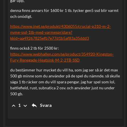
går upp,
denna finns annars för 1600 kr 1 tb. tycker gen5 ssd blir varmt
och onödigt.
https://www.inet.se/produkt/4306055/crucial-p310-m-2-
nvme-ssd-1tb-med-varmespridare?
kkid=aa49267825efb7e77d1b5af83a35ddd3
finns också 2 tb för 2500 kr:
https://www.webhallen.com/se/product/354920-Kingston-
Fury-Renegade-Heatsink-M-2-2TB-SSD
du bestämmer hur mycket du vill ha, som jag ser så är det max
500 gb minne som du använder på de spel du nämnde. så skulle
säga 1 tb räcker om du vill spara pengar. jag har spel som lol,
battlefield, rust, subnatica 2 osv. och använder just nu under
500 gb.
reply
keyboard_arrow_up
keyboard_arrow_down
Svara
1