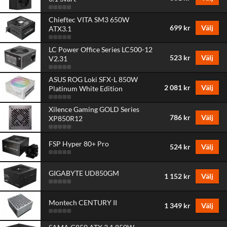
Chieftec VITA SM3 650W
699 kr
Välj
ATX3.1
LC Power Office Series LC500-12
523 kr
Välj
V2.31
ASUS ROG Loki SFX-L 850W
2 081 kr
Välj
Platinum White Edition
Xilence Gaming GOLD Series
786 kr
Välj
XP850R12
FSP Hyper 80+ Pro
524 kr
Välj
GIGABYTE UD850GM
1 152 kr
Välj
Montech CENTURY II
1 349 kr
Välj