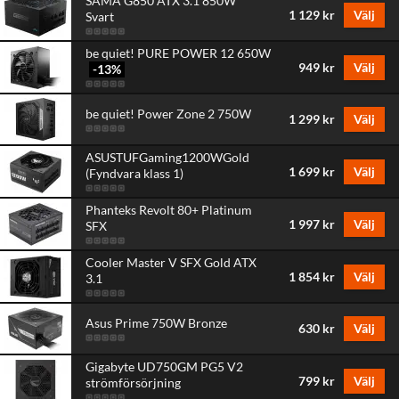
SAMA G850 ATX 3.1 850W
1 129 kr
Välj
Svart
be quiet! PURE POWER 12 650W
949 kr
Välj
-13
%
be quiet! Power Zone 2 750W
1 299 kr
Välj
ASUSTUFGaming1200WGold
1 699 kr
Välj
(Fyndvara klass 1)
Phanteks Revolt 80+ Platinum
1 997 kr
Välj
SFX
Cooler Master V SFX Gold ATX
1 854 kr
Välj
3.1
Asus Prime 750W Bronze
630 kr
Välj
Gigabyte UD750GM PG5 V2
799 kr
Välj
strömförsörjning