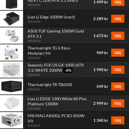
NZXT C1200 ATX 3.1 (svart)
1 499 kr
Välj
Lian Li Edge 1000W (svart)
2 289 kr
Välj
ASUS TUF Gaming 1000W Gold
1 673 kr
Välj
ATX 3.1
Thermalright TG S (Non-
969 kr
Välj
Modular) Vit
Seasonic FOCUS GX-1000 (ATX
1 990 kr
Välj
3.1) WHITE 1000W
-6
%
Thermalright TR-TB650S
549 kr
Välj
Lian Li EDGE 1300 White 80 Plus
2 999 kr
Välj
Platinum 1300W
MSI MAG A850GL PCIE5 850W
1 340 kr
Välj
Vit