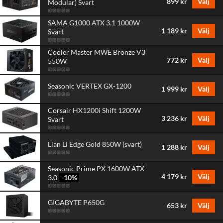
899 kr
Välj
Modular) Svart
SAMA G1000 ATX 3.1 1000W
1 189 kr
Välj
Svart
Cooler Master MWE Bronze V3
772 kr
Välj
550W
Seasonic VERTEX GX-1200
1 999 kr
Välj
Corsair HX1200i Shift 1200W
3 236 kr
Välj
Svart
Lian Li Edge Gold 850W (svart)
1 288 kr
Välj
Seasonic Prime PX 1600W ATX
4 179 kr
Välj
3.0
-10
%
GIGABYTE P650G
653 kr
Välj