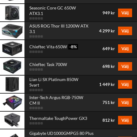
Seasonic Core GC 650W
949 kr
Välj
ATX3.1
ASUS ROG Thor III 1200W ATX
4 299 kr
Välj
3.1
Chieftec Vita 650W
-8
%
649 kr
Välj
Chieftec Task 700W
698 kr
Välj
Lian Li SX Platinum 850W
1 449 kr
Välj
Svart
Inter-Tech Argus RGB-750W
751 kr
Välj
CM II
Thermaltake ToughPower GX3
812 kr
Välj
Gigabyte UD1000GMPG5 80 Plus