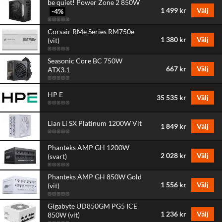
be quiet! Power Zone 2 850W
1 499 kr
Välj
-4
%
Corsair RMe Series RM750e
1 380 kr
Välj
(vit)
Seasonic Core BC 750W
667 kr
Välj
ATX3.1
HP E
35 535 kr
Välj
Lian Li SX Platinum 1200W Vit
1 849 kr
Välj
Phanteks AMP GH 1200W
2 028 kr
Välj
(svart)
Phanteks AMP GH 850W Gold
1 556 kr
Välj
(vit)
Gigabyte UD850GM PG5 ICE
1 236 kr
Välj
850W (vit)