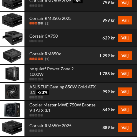
Corsair RM750e 2025
-6
%
799 kr
Välj
Corsair RM850e 2025
999 kr
Välj
(
1
)
Corsair CX750
629 kr
Välj
Corsair RM850x
1 299 kr
Välj
(
1
)
be quiet! Power Zone 2
1 788 kr
Välj
1000W
ASUS TUF Gaming 850W Gold ATX
999 kr
Välj
3.1
-23
%
Cooler Master MWE 750W Bronze
649 kr
Välj
V3 ATX 3.1
Corsair RM650e 2025
889 kr
Välj