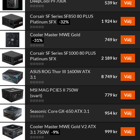
DeepCool PF700X
539 kr
Välj
Corsair SF Series SF850 80 PLUS
1 924 kr
Välj
Platinum SFX
-32
%
Cooler Master MWE Gold
749 kr
Välj
-31
%
Corsair SF Series SF1000 80 PLUS
2 189 kr
Välj
Platinum SFX
ASUS ROG Thor III 1600W ATX
8 749 kr
Välj
3.1
MSI MAG PCIE5 II 750W
779 kr
Välj
(svart)
Seasonic Core GX-650 ATX 3.1
954 kr
Välj
Cooler Master MWE Gold V2 ATX
999 kr
Välj
3.1 750W
-9
%