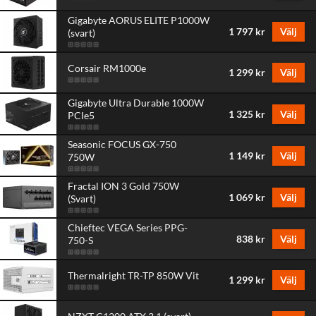
Gigabyte AORUS ELITE P1000W
1 797 kr
Välj
(svart)
Corsair RM1000e
1 299 kr
Välj
Gigabyte Ultra Durable 1000W
1 325 kr
Välj
PCIe5
Seasonic FOCUS GX-750
1 149 kr
Välj
750W
Fractal ION 3 Gold 750W
1 069 kr
Välj
(Svart)
Chieftec VEGA Series PPG-
838 kr
Välj
750-S
Thermalright TR-TP 850W Vit
1 299 kr
Välj