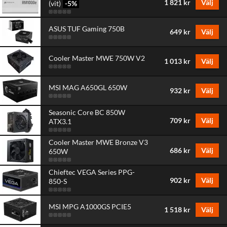
1 821 kr
Välj
(vit)
-5
%
ASUS TUF Gaming 750B
649 kr
Välj
Cooler Master MWE 750W V2
1 013 kr
Välj
MSI MAG A650GL 650W
932 kr
Välj
Seasonic Core BC 850W
709 kr
Välj
ATX3.1
Cooler Master MWE Bronze V3
686 kr
Välj
650W
Chieftec VEGA Series PPG-
902 kr
Välj
850-S
MSI MPG A1000GS PCIE5
1 518 kr
Välj