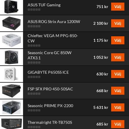
ASUS TUF Gaming
751 kr
Välj
ASUS ROG Strix Aura 1200W
2 100 kr
Välj
Chieftec VEGA M PPG-850-
1 175 kr
Välj
CW
Seasonic Core GC 850W
1 052 kr
Välj
ATX3.1
GIGABYTE P650SS ICE
630 kr
Välj
FSP SFX PRO 450-50SAC
668 kr
Välj
Seasonic PRIME PX-2200
5 631 kr
Välj
Thermalright TR-TB750S
685 kr
Välj