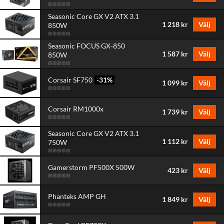
Seasonic Core GX V2 ATX 3.1
1 218 kr
Välj
850W
Seasonic FOCUS GX-850
1 587 kr
Välj
850W
Corsair SF750
-31
%
1 099 kr
Välj
Corsair RM1000x
1 739 kr
Välj
Seasonic Core GX V2 ATX 3.1
1 112 kr
Välj
750W
Gamerstorm PF500X 500W
423 kr
Välj
Phanteks AMP GH
1 849 kr
Välj