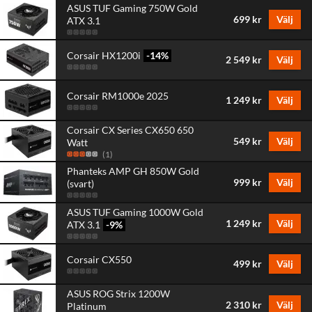
ASUS TUF Gaming 750W Gold
699 kr
Välj
ATX 3.1
Corsair HX1200i
-14
%
2 549 kr
Välj
Corsair RM1000e 2025
1 249 kr
Välj
Corsair CX Series CX650 650
549 kr
Välj
Watt
(
1
)
Phanteks AMP GH 850W Gold
999 kr
Välj
(svart)
ASUS TUF Gaming 1000W Gold
1 249 kr
Välj
ATX 3.1
-9
%
Corsair CX550
499 kr
Välj
ASUS ROG Strix 1200W
2 310 kr
Välj
Platinum