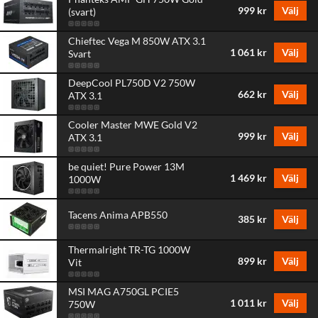
999 kr
Välj
(svart)
Chieftec Vega M 850W ATX 3.1
1 061 kr
Välj
Svart
DeepCool PL750D V2 750W
662 kr
Välj
ATX 3.1
Cooler Master MWE Gold V2
999 kr
Välj
ATX 3.1
be quiet! Pure Power 13M
1 469 kr
Välj
1000W
Tacens Anima APB550
385 kr
Välj
Thermalright TR-TG 1000W
899 kr
Välj
Vit
MSI MAG A750GL PCIE5
1 011 kr
Välj
750W