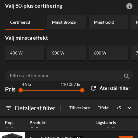
förluster.
Välj 80-plus certifiering
info
Certifierad
Minst Bronze
Minst Gold
M
Jag bryr mig lite
88%+
92%+
effektivitet
effektivitet
Välj minsta effekt
400 W
500 W
600 W
search
46 kr
110 087 kr
refresh
Återställ filter
Pris
filter_list
Detaljerat filter
expand_more
Tillverkare
Effekt
+
5
Pop.
Produkt
Lägsta pris
expand_more
expand_less
expand_more
expand_less
expand_more
expand_less