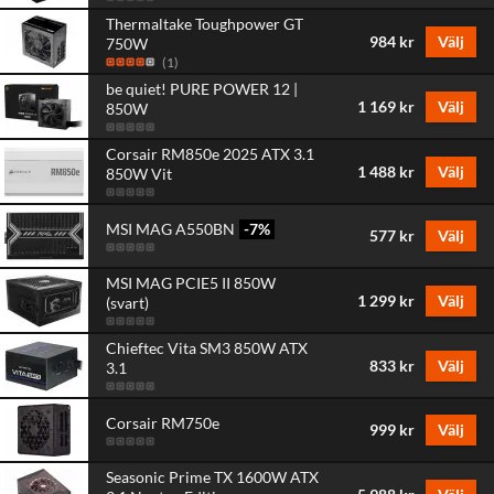
Thermaltake Toughpower GT
984 kr
Välj
750W
(
1
)
be quiet! PURE POWER 12 |
1 169 kr
Välj
850W
Corsair RM850e 2025 ATX 3.1
1 488 kr
Välj
850W Vit
MSI MAG A550BN
-7
%
577 kr
Välj
MSI MAG PCIE5 II 850W
1 299 kr
Välj
(svart)
Chieftec Vita SM3 850W ATX
833 kr
Välj
3.1
Corsair RM750e
999 kr
Välj
Seasonic Prime TX 1600W ATX