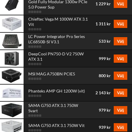
Gold Fully Modular 1300w PCIe
1 229 kr
Välj
5.0 Power Sup
Chieftec Vega M 1000W ATX 3.1
1 311 kr
Välj
Vit
LC Power Integrator Pro Series
533 kr
Välj
LC6850B-SI V3.1
DeepCool PN750-D V2 750W
999 kr
Välj
ATX 3.1
MSI MAG A750BN PCIE5
800 kr
Välj
Phanteks AMP GH 1200W (vit)
2 143 kr
Välj
SAMA G750 ATX 3.1 750W
979 kr
Välj
Svart
SAMA G750 ATX 3.1 750W Vit
939 kr
Välj