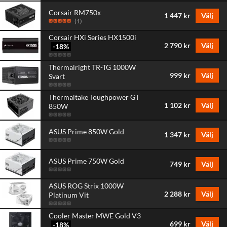
Corsair RM750x
1 447 kr
Välj
(
1
)
Corsair HXi Series HX1500i
2 790 kr
Välj
-18
%
Thermalright TR-TG 1000W
999 kr
Välj
Svart
Thermaltake Toughpower GT
1 102 kr
Välj
850W
ASUS Prime 850W Gold
1 347 kr
Välj
ASUS Prime 750W Gold
749 kr
Välj
ASUS ROG Strix 1000W
2 288 kr
Välj
Platinum Vit
Cooler Master MWE Gold V3
699 kr
Välj
-18
%