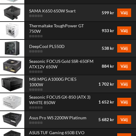
SAMA K650 650W Svart
599 kr
Välj
Thermaltake ToughPower GT
933 kr
Välj
750W
DeepCool PL550D
538 kr
Välj
Seasonic FOCUS Gold SSR-650FM
884 kr
Välj
ATX12V 650W
MSI MPG A1000G PCIE5
1 702 kr
Välj
1000W
Seasonic FOCUS GX-850 (ATX 3)
1 652 kr
Välj
WHITE 850W
Asus Pro WS 2200W Platinum
5 682 kr
Välj
ASUS TUF Gaming 650B EVO