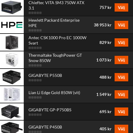
Chieftec VITA SM3 750W ATX
757 kr
Välj
3.1
Hewlett Packard Enterprise
38 953 kr
Välj
HPE
Antec CSK1000 Pro EC 1000W
829 kr
Välj
Svart
Thermaltake ToughPower GT
1 073 kr
Välj
Snow 850W
GIGABYTE P550B
488 kr
Välj
Lian Li Edge Gold 850W (vit)
1 549 kr
Välj
GIGABYTE GP-P750BS
695 kr
Välj
GIGABYTE P450B
405 kr
Välj