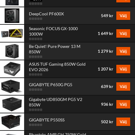
DeepCool PF600X
549 kr
Välj
Seasonic FOCUS GX-1000
1 649 kr
Välj
1000W
Be Quiet! Pure Power 13 M
1 279 kr
Välj
850W
ASUS TUF Gaming 850W Gold
1 207 kr
Välj
EVO 2026
GIGABYTE P650G PG5
639 kr
Välj
Gigabyte UD850GM PG5 V2
936 kr
Välj
850W
GIGABYTE P550SS
502 kr
Välj
Phanteks AMP GH 750W Gold