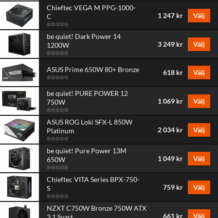
Chieftec VEGA M PPG-1000-
1 247 kr
Välj
C
be quiet! Dark Power 14
3 249 kr
Välj
1200W
ASUS Prime 650W 80+ Bronze
618 kr
Välj
be quiet! PURE POWER 12
1 069 kr
Välj
750W
ASUS ROG Loki SFX-L 850W
2 034 kr
Välj
Platinum
be quiet! Pure Power 13M
1 049 kr
Välj
650W
Chieftec VITA Series BPX-750-
759 kr
Välj
S
NZXT C750W Bronze 750W ATX
661 kr
Välj
3.1 Svart