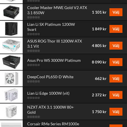
Cooler Master MWE Gold V2 ATX
1 101 kr
Välj
3.1 850W
Lian Li SX Platinum 1200W
1 849 kr
Välj
Svart
ASUS ROG Thor III 1200W ATX
4 805 kr
Välj
3.1 Vit
Asus Pro WS 3000W Platinum
8 090 kr
Välj
DeepCool PL650-D White
662 kr
Välj
Lian Li Edge 1000W (vit)
2 372 kr
Välj
NZXT ATX 3.1 1000W 80+
1 750 kr
Välj
Gold
Corsair RMe Series RM1000e