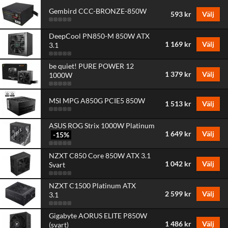
Gembird CCC-BRONZE-850W
593 kr
Välj
DeepCool PN850-M 850W ATX
1 169 kr
Välj
3.1
be quiet! PURE POWER 12
1 379 kr
Välj
1000W
MSI MPG A850G PCIE5 850W
1 513 kr
Välj
ASUS ROG Strix 1000W Platinum
1 649 kr
Välj
-15
%
NZXT C850 Core 850W ATX 3.1
1 042 kr
Välj
Svart
NZXT C1500 Platinum ATX
2 599 kr
Välj
3.1
Gigabyte AORUS ELITE P850W
1 486 kr
Välj
(svart)