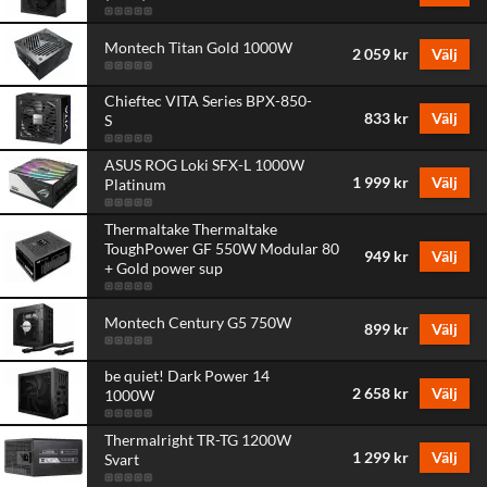
Montech Titan Gold 1000W
2 059 kr
Välj
Chieftec VITA Series BPX-850-
833 kr
Välj
S
ASUS ROG Loki SFX-L 1000W
1 999 kr
Välj
Platinum
Thermaltake Thermaltake
ToughPower GF 550W Modular 80
949 kr
Välj
+ Gold power sup
Montech Century G5 750W
899 kr
Välj
be quiet! Dark Power 14
2 658 kr
Välj
1000W
Thermalright TR-TG 1200W
1 299 kr
Välj
Svart