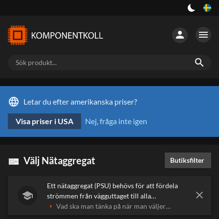
person
menu
search
language
Letar du efter amerikanska priser?
Visa priser i USA
Nej, fråga inte igen
Välj Nätaggregat
Butiksfilter
0
Ett nätaggregat (PSU) behövs för att fördela
close
school
strömmen från vägguttaget till alla
komponenter i datorn. Ett bra nätaggregat
Vad ska man tänka på när man väljer
arrow_right
kan fördela mycket ström med små
nätaggregat?
Vad gör nätaggregatet?
arrow_right