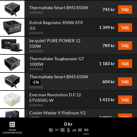
Thermaltake Smart BM3 850W
741 kr
Välj
Kolink Regulator 850W ATX
1 399 kr
Välj
3.0
be quiet! PURE POWER 12
789 kr
Välj
550W
Thermaltake Toughpower GT
1 183 kr
Välj
1000W
Thermaltake Smart BM3 650W
604 kr
Välj
-5
%
Enermax Revolution D.F.12
1 413 kr
Välj
ETV850G-W
Cooler Master V Platinum V2
2 999 kr
Välj
1300
ballot
0 kr
Lian Li SX Platinum 1000W
MINA
KOMPONENTER
1 723 kr
Välj
Svart