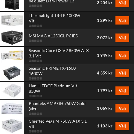
be quiet! Dark Power 13
3 204 kr
Välj
Thermalright TR-TP 1000W
1 299 kr
Välj
Vit
MSI MAG A1250GL PCIE5
2 072 kr
Välj
Seasonic Core GX V2 850W ATX
1 949 kr
Välj
3.1 Vit
Seasonic PRIME TX-1600
4 359 kr
Välj
1600W
Lian Li EDGE Platinum Vit
1 797 kr
Välj
850W
Phanteks AMP GH 750W Gold
1 069 kr
Välj
(vit)
Chieftec Vega M 750W ATX 3.1
1 103 kr
Välj
Vit