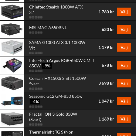
Chieftec Stealth 1000W ATX
1 760 kr
Välj
3.1
MSI MAG A650BNL
633 kr
Välj
SAMA G1000 ATX 3.1 1000W
1 179 kr
Välj
Vit
Inter-Tech Argus RGB-650W CM II
678 kr
Välj
650W
-9
%
Corsair HX1500i Shift 1500W
3 698 kr
Välj
Svart
Seasonic G12 GM-850 850w
1 047 kr
Välj
-4
%
Fractal ION 3 Gold 850W
1 169 kr
Välj
(Svart)
Thermalright TG S (Non-