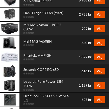
5 988 kr
Välj
3.1 Noctua Edition
Lian Li Edge 1300W (svart)
2 783 kr
Välj
MSI MAG A850GL PCIE5
929 kr
Välj
850W
MSI MAG A650BN
640 kr
Välj
Phanteks AMP GH
1 899 kr
Välj
Seasonic CORE BC-650
616 kr
Välj
be quiet! Pure Power 13M
1 159 kr
Välj
750W
DeepCool PL650D 650W ATX
627 kr
Välj
3.1