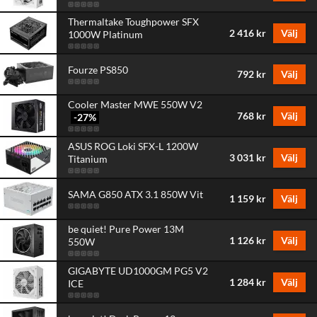
Thermaltake Toughpower SFX
2 416 kr
Välj
1000W Platinum
Fourze PS850
792 kr
Välj
Cooler Master MWE 550W V2
768 kr
Välj
-27
%
ASUS ROG Loki SFX-L 1200W
3 031 kr
Välj
Titanium
SAMA G850 ATX 3.1 850W Vit
1 159 kr
Välj
be quiet! Pure Power 13M
1 126 kr
Välj
550W
GIGABYTE UD1000GM PG5 V2
1 284 kr
Välj
ICE