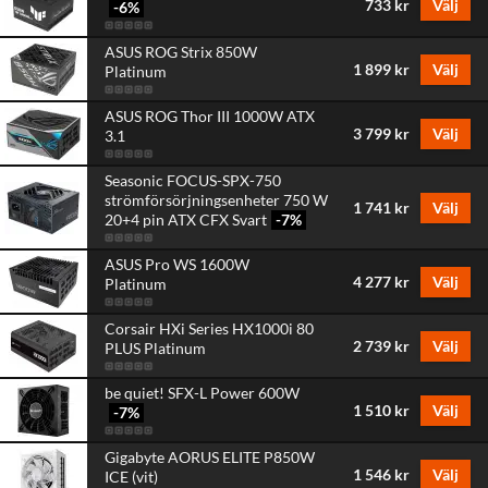
733 kr
Välj
-6
%
ASUS ROG Strix 850W
1 899 kr
Välj
Platinum
ASUS ROG Thor III 1000W ATX
3 799 kr
Välj
3.1
Seasonic FOCUS-SPX-750
strömförsörjningsenheter 750 W
1 741 kr
Välj
20+4 pin ATX CFX Svart
-7
%
ASUS Pro WS 1600W
4 277 kr
Välj
Platinum
Corsair HXi Series HX1000i 80
2 739 kr
Välj
PLUS Platinum
be quiet! SFX-L Power 600W
1 510 kr
Välj
-7
%
Gigabyte AORUS ELITE P850W
1 546 kr
Välj
ICE (vit)