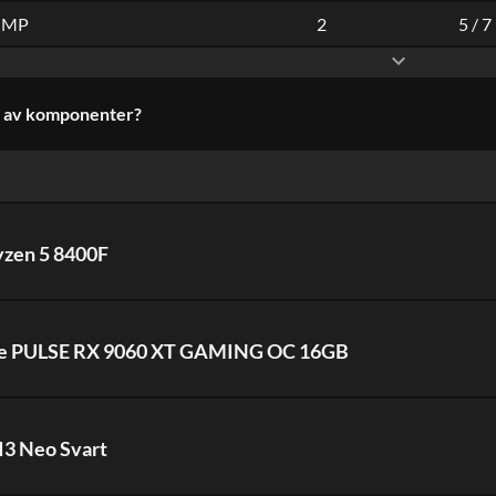
 MP
2
5
/
7
expand_more
t av komponenter?
zen 5 8400F
re PULSE RX 9060 XT GAMING OC 16GB
I3 Neo Svart