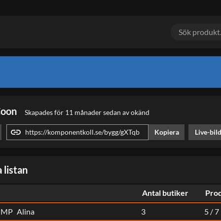
Coon
Skapades
för 11 månader sedan
av
okänd
link
Kopiera
Live-bil
 listan
Antal butiker
Prod
 MP
Alina
3
5
/
7