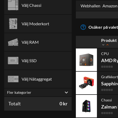
Välj
Chassi
Webhallen
Amazon
Välj
Moderkort
help_outline
Osäker på vale
Produkt
Välj
RAM
expand_more
expand_less
CPU
AMD Ry
Välj
SSD
Grafikkort
Välj
Nätaggregat
Sapphi
expand_more
Fler kategorier
Chassi
Totalt
0 kr
Zalman 
arrow_forward
Spara bygge