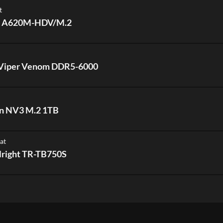
t
 A620M-HDV/M.2
 Viper Venom DDR5-6000
n NV3 M.2 1TB
at
right TR-TB750S