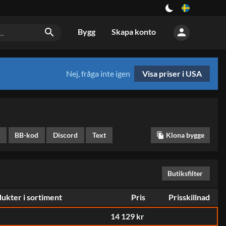
person
search
Bygg
Skapa konto
Nej, fråga inte igen
Visa priser i USA
d
BB-kod
Discord
Text
Klona bygge
file_copy
Butiksfilter
0
ukter i sortiment
Pris
Prisskillnad
14 129 kr