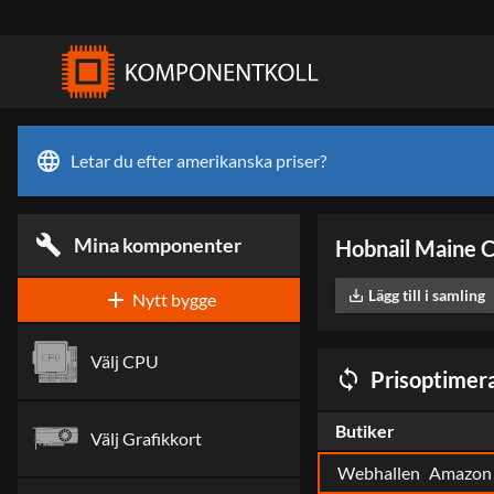
language
Letar du efter amerikanska priser?
build
Mina komponenter
Hobnail Maine 
Lägg till i samling
add
save_alt
Nytt bygge
Välj
CPU
sync
Prisoptimera
Butiker
Välj
Grafikkort
Webhallen
Amazon