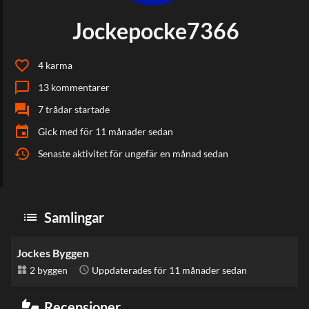
Jockepocke7366
favorite_border
4
karma
chat_bubble_outline
13
kommentarer
forum
7
trådar startade
event
Gick med
för 11 månader sedan
history
Senaste aktivitet
för ungefär en månad sedan
list
Samlingar
Jockes Byggen
widgets
2 byggen
schedule
Uppdaterades
för 11 månader sedan
thumbs_up_down
Recensioner