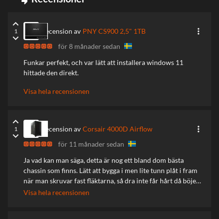
keyboard_arrow_up
more_vert
Recension av
PNY CS900 2,5" 1TB
1
keyboard_arrow_down
för 8 månader sedan
Funkar perfekt, och var lätt att installera windows 11
hittade den direkt.
Visa hela recensionen
keyboard_arrow_up
more_vert
Recension av
Corsair 4000D Airflow
1
keyboard_arrow_down
för 11 månader sedan
Ja vad kan man säga, detta är nog ett bland dom bästa
chassin som finns. Lätt att bygga i men lite tunn plåt i fram
när man skruvar fast fläktarna, så dra inte får hårt då böjer
sig plåten vid skruvarna.
Visa hela recensionen