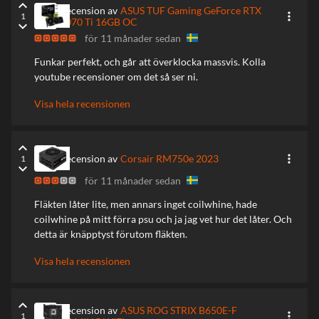
keyboard_arrow_up
Recension av
ASUS TUF Gaming GeForce RTX
more_vert
1
5070 Ti 16GB OC
keyboard_arrow_down
för 11 månader sedan
Funkar perfekt, och går att överklocka massvis. Kolla
youtube recensioner om det så ser ni.
Visa hela recensionen
keyboard_arrow_up
more_vert
Recension av
Corsair RM750e 2023
1
keyboard_arrow_down
för 11 månader sedan
Fläkten låter lite, men annars inget coilwhine, hade
coilwhine på mitt förra psu och ja jag vet hur det låter. Och
detta är knäpptyst förutom fläkten.
Visa hela recensionen
keyboard_arrow_up
Recension av
ASUS ROG STRIX B650E-F
more_vert
1