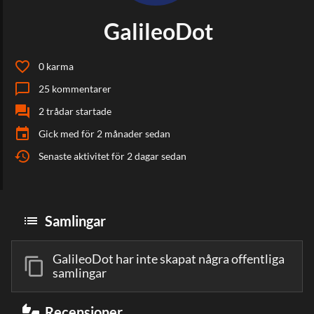
GalileoDot
favorite_border
0
karma
chat_bubble_outline
25
kommentarer
forum
2
trådar startade
event
Gick med
för 2 månader sedan
history
Senaste aktivitet
för 2 dagar sedan
list
Samlingar
GalileoDot har inte skapat några offentliga
content_copy
samlingar
thumbs_up_down
Recensioner