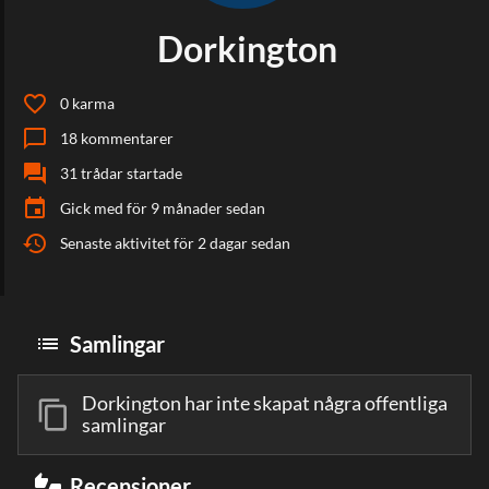
Dorkington
favorite_border
0
karma
chat_bubble_outline
18
kommentarer
forum
31
trådar startade
event
Gick med
för 9 månader sedan
history
Senaste aktivitet
för 2 dagar sedan
list
Samlingar
Dorkington har inte skapat några offentliga
content_copy
samlingar
thumbs_up_down
Recensioner