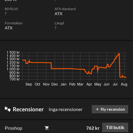
80 PLUS
ATX standard
?
ATX
Formfaktor
Längd
ATX
?
Recensioner
Inga recensioner
thumbs_up_down
Ny recension
add
Till butik
Proshop
762 kr
shopping_cart