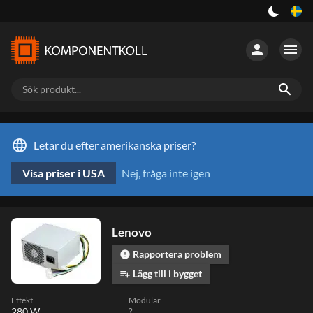
person
menu
search
language
Letar du efter amerikanska priser?
Visa priser i USA
Nej, fråga inte igen
Lenovo
Rapportera problem
error
Lägg till i bygget
playlist_add
Effekt
Modulär
280 W
?