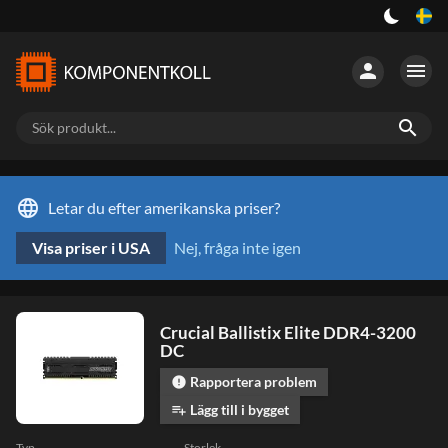
person
menu
search
language
Letar du efter amerikanska priser?
Visa priser i USA
Nej, fråga inte igen
Crucial Ballistix Elite DDR4-3200
DC
Rapportera problem
error
Lägg till i bygget
playlist_add
Typ
Storlek