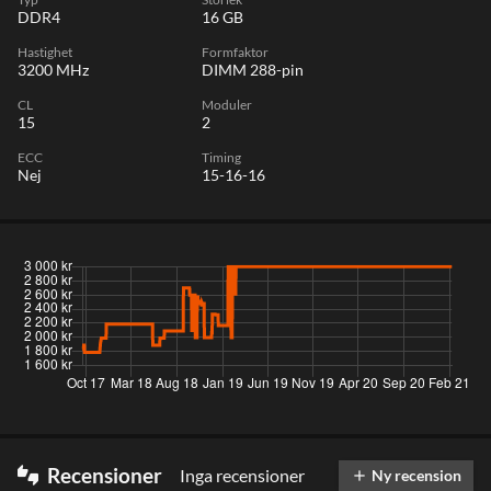
DDR4
16 GB
Hastighet
Formfaktor
3200 MHz
DIMM 288-pin
CL
Moduler
15
2
ECC
Timing
Nej
15-16-16
Recensioner
Inga recensioner
thumbs_up_down
Ny recension
add