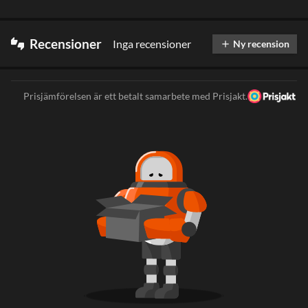
Recensioner
Inga recensioner
thumbs_up_down
Ny recension
add
Prisjämförelsen är ett betalt samarbete med Prisjakt.