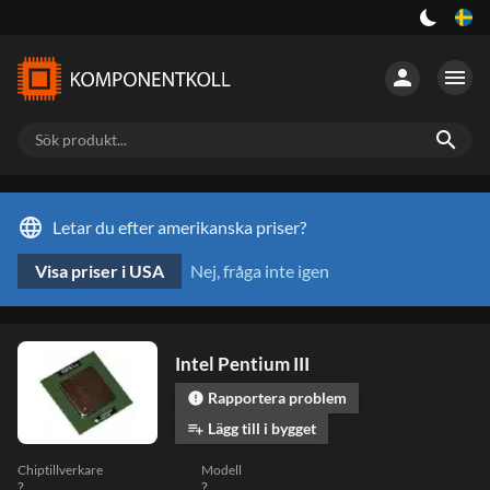
person
menu
search
language
Letar du efter amerikanska priser?
Visa priser i USA
Nej, fråga inte igen
Intel Pentium III
Rapportera problem
error
Lägg till i bygget
playlist_add
Chiptillverkare
Modell
?
?