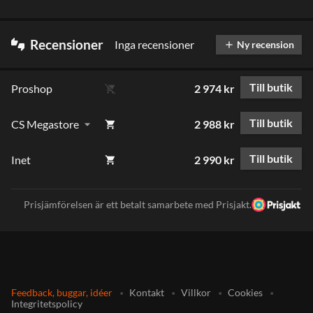
Recensioner
Inga recensioner
thumbs_up_down
Ny recension
add
Till butik
Proshop
2 974 kr
remove_shopping_cart
Till butik
CS Megastore
2 988 kr
arrow_drop_down
shopping_cart
Till butik
Inet
2 990 kr
shopping_cart
Prisjämförelsen är ett betalt samarbete med Prisjakt.
Feedback, buggar, idéer
Kontakt
Villkor
Cookies
Integritetspolicy