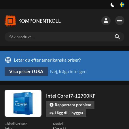
person
menu
search
language
Letar du efter amerikanska priser?
Visa priser i USA
Nej, fråga inte igen
Intel Core i7-12700KF
Rapportera problem
error
Lägg till i bygget
playlist_add
Chiptillverkare
Modell
Intel
Core i7