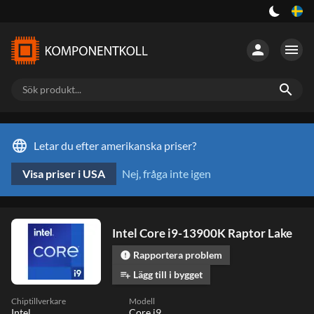
person
menu
search
language
Letar du efter amerikanska priser?
Visa priser i USA
Nej, fråga inte igen
Intel Core i9-13900K Raptor Lake
Rapportera problem
error
Lägg till i bygget
playlist_add
Chiptillverkare
Modell
Intel
Core i9