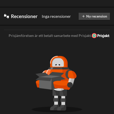
Recensioner
Inga recensioner
thumbs_up_down
Ny recension
add
Prisjämförelsen är ett betalt samarbete med Prisjakt.