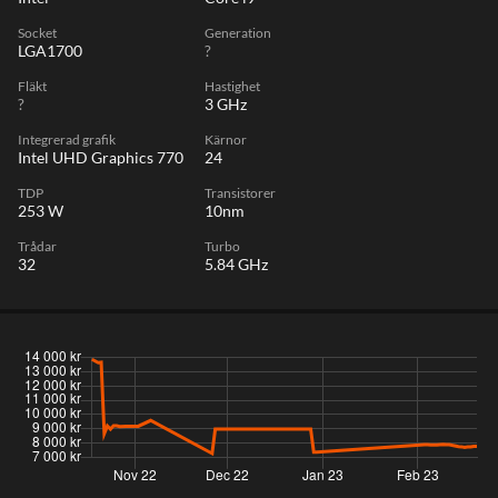
Socket
Generation
LGA1700
?
Fläkt
Hastighet
?
3 GHz
Integrerad grafik
Kärnor
Intel UHD Graphics 770
24
TDP
Transistorer
253 W
10nm
Trådar
Turbo
32
5.84 GHz