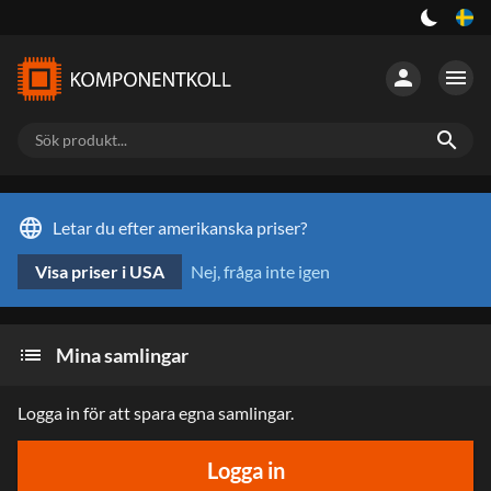
person
menu
search
language
Letar du efter amerikanska priser?
Visa priser i USA
Nej, fråga inte igen
list
Mina samlingar
Logga in för att spara egna samlingar.
Logga in