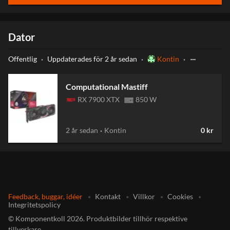
Dator
Offentlig
Uppdaterades
för 2 år sedan
Kontin
more_horiz
keyboard_arrow_up
Computational Mastiff
RX 7900 XTX
850 W
2 år sedan
Kontin
0 kr
Feedback, buggar, idéer
Kontakt
Villkor
Cookies
Integritetspolicy
©
Komponentkoll
2026
.
Produktbilder tillhör respektive
tillverkare.