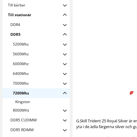
Till bärbar
Till stationär
DDR4
DDR5
5200Mhz
5600Mhz
6000Mhz
6400Mhz
7000Mhz
7200Mhz
Kingston
8000MHz
DDR5 CUDIMM
G.Skill Trident Z5 Royal Silver ä
yta i de ädla färgerna silver och
DDR5 RDIMM