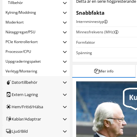
Detta är en serie högpresterande
Tillbehör
Snabbfakta
Kylning/Moddning
Internminnestyp
Moderkort
Nätaggregat/PSU
Minnesfrekvens (MHz)
PCIe Kontrollerkort
Formfaktor
Processor/CPU
Spänning
Uppgraderings­paket
Verktyg/Montering
Mer info
Datortillbehör
Extern Lagring
Hem/Fritid/Hälsa
Kablar/Adaptrar
Ljud/Bild