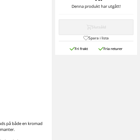
Denna produkt har utgått!
Slutsåld
Spara i lista
Fri frakt
Fria returer
bjuds på både en kromad
amanter.