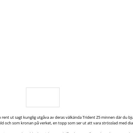
r en rent ut sagt kunglig utgåva av deras välkända Trident Z5 minnen där du 
 guld och som kronan på verket, en topp som ser ut att vara strösslad med di