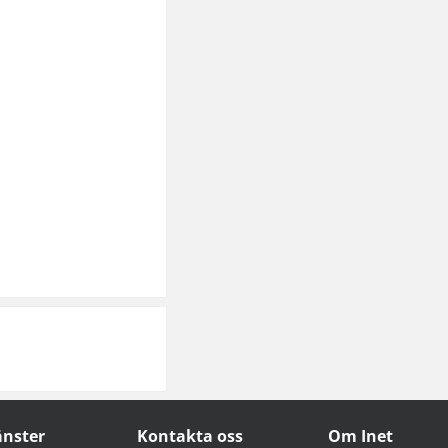
änster
Kontakta oss
Om Inet