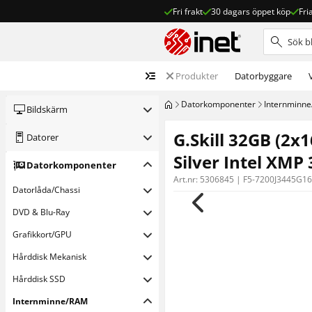
Fri frakt
30 dagars öppet köp
Fri
Produkter
Datorbyggare
Dator­komponenter
Internminn
Bildskärm
G.Skill 32GB (2
Datorer
Silver Intel XMP 
Dator­komponenter
Art.nr:
5306845
|
F5-7200J3445G1
Datorlåda/Chassi
DVD & Blu-Ray
Grafikkort/GPU
Hårddisk Mekanisk
Hårddisk SSD
Internminne/RAM