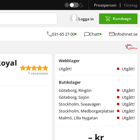
Privatperson
Företag
Kundvagn
Logga in
031-65 27 00
Chatt
info@inet.se
Royal
Webblager
Utgått!
Utgått!
1 recension
Butikslager
Göteborg, Ringön
Utgått!
Göteborg, Sisjön
Utgått!
Stockholm, Sveavägen
Utgått!
Stockholm, Medborgarplatsen
Utgått!
Malmö, Lilla Nygatan
Utgått!
– kr