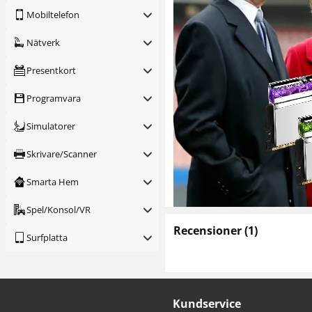
Mobiltelefon
Nätverk
Presentkort
Programvara
Simulatorer
Skrivare/Scanner
Smarta Hem
Spel/Konsol/VR
Recensioner
(
1
)
Surfplatta
Kundservice