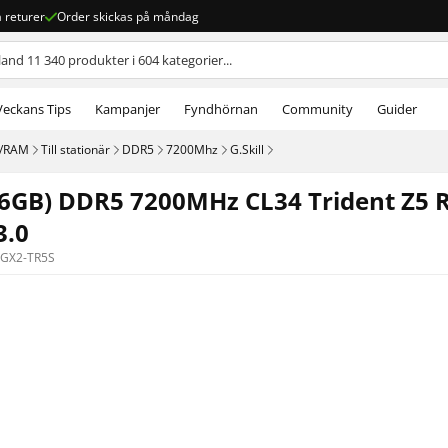
a returer
Order skickas på måndag
Veckans Tips
Kampanjer
Fyndhörnan
Community
Guider
e/RAM
Till stationär
DDR5
7200Mhz
G.Skill
x16GB) DDR5 7200MHz CL34 Trident Z5 
3.0
6GX2-TR5S