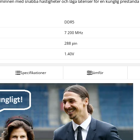
 minnen med snabba hastigheter och låga latenser för en kunglig prestanda h
DDR5
7 200 MHz
288 pin
1.40V
Specifikationer
Jämför