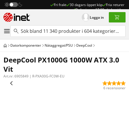
Fri frakt
30 dagars öppet köp
Fria returer
Order innan 17:00 skickas idag
Logga in
Dator­komponenter
Nätaggregat/PSU
DeepCool
DeepCool PX1000G 1000W ATX 3.0
Vit
Art.nr:
6905849
|
R-PXA00G-FC0W-EU
6 recensioner