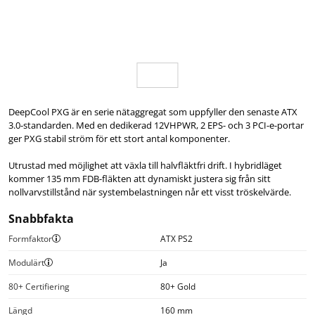
DeepCool PXG är en serie nätaggregat som uppfyller den senaste ATX
3.0-standarden. Med en dedikerad 12VHPWR, 2 EPS- och 3 PCI-e-portar
ger PXG stabil ström för ett stort antal komponenter.
Utrustad med möjlighet att växla till halvfläktfri drift. I hybridläget
kommer 135 mm FDB-fläkten att dynamiskt justera sig från sitt
nollvarvstillstånd när systembelastningen når ett visst tröskelvärde.
Snabbfakta
Formfaktor
ATX PS2
Modulärt
Ja
80+ Certifiering
80+ Gold
Längd
160 mm