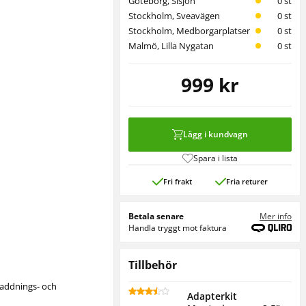
Göteborg, Sisjön
0 st
Stockholm, Sveavägen
0 st
Stockholm, Medborgarplatsen
0 st
Malmö, Lilla Nygatan
0 st
999 kr
Lägg i kundvagn
Spara i lista
Fri frakt
Fria returer
Betala senare
Mer info
Handla tryggt mot faktura
Tillbehör
 laddnings- och
Adapterkit