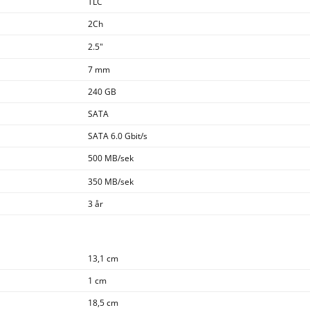
TLC
2Ch
2.5"
7 mm
240 GB
SATA
SATA 6.0 Gbit/s
500 MB/sek
350 MB/sek
3 år
13,1 cm
1 cm
18,5 cm