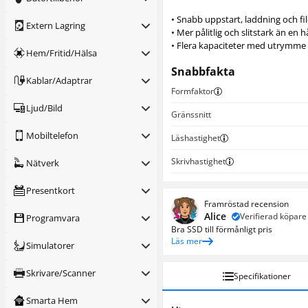
• Snabb uppstart, laddning och fi
Extern Lagring
• Mer pålitlig och slitstark än en 
• Flera kapaciteter med utrymme f
Hem/Fritid/Hälsa
Snabbfakta
Kablar/Adaptrar
Formfaktor
Ljud/Bild
Gränssnitt
Mobiltelefon
Läshastighet
Skrivhastighet
Nätverk
Presentkort
Framröstad recension
Alice
Verifierad köpare
Programvara
Bra SSD till förmånligt pris
Läs mer
Simulatorer
Skrivare/Scanner
Specifikationer
Smarta Hem