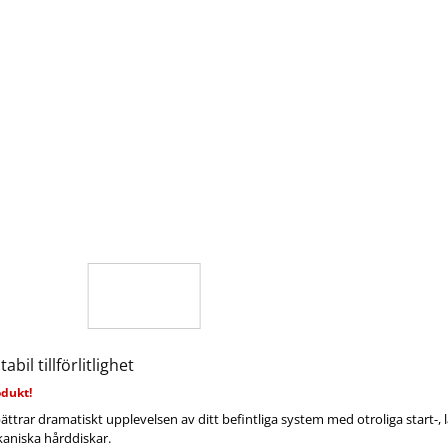
bil tillförlitlighet
odukt!
ättrar dramatiskt upplevelsen av ditt befintliga system med otroliga start-,
aniska hårddiskar.