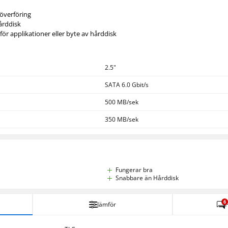
löverföring
hårddisk
ör applikationer eller byte av hårddisk
2.5"
SATA 6.0 Gbit/s
500 MB/sek
350 MB/sek
Fungerar bra
Snabbare än Hårddisk
6
Jämför
F