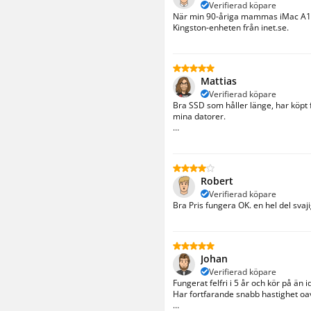
Verifierad köpare
När min 90-åriga mammas iMac A141
Kingston-enheten från inet.se.
Mattias
Verifierad köpare
Bra SSD som håller länge, har köpt f
mina datorer.

Kan poängteras att jag köpte denna 
Robert
Verifierad köpare
Bra Pris fungera OK. en hel del svaji
Johan
Verifierad köpare
Fungerat felfri i 5 år och kör på än id
Har fortfarande snabb hastighet oavs