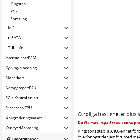
Kingston
PNY
Samsung
M.2
mSATA
Tillbehör
Internminne/RAM
Kylning/Moddning
Moderkort
Nätaggregat/PSU
PCIe Kontrollerkort
Processor/CPU
Otroliga hastigheter plus sta
Uppgraderings­paket
Du får max köpa 5st av denna pr
Verktyg/Montering
Kingstons stabila A400-enhet förb
överföringstider jämfört med mek
Datortillbehör