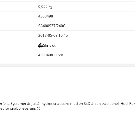
0,055 kg
4300498
SA400S37/240G
2017-05-08 10:45
Skriv ut
4300498_0.pdf
perfekt. Systemet är ju så mycket snabbare med en SsD än en traditionell Hdd. Rek
Inet för snabb leverans 😊