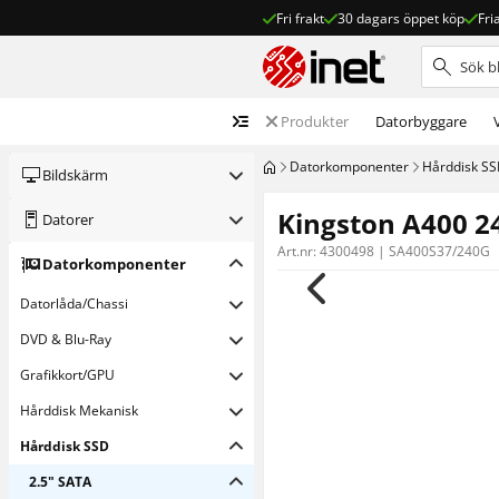
Fri frakt
30 dagars öppet köp
Fri
Produkter
Datorbyggare
Dator­komponenter
Hårddisk S
Bildskärm
Kingston A400 2
Datorer
Art.nr:
4300498
|
SA400S37/240G
Dator­komponenter
Datorlåda/Chassi
DVD & Blu-Ray
Grafikkort/GPU
Hårddisk Mekanisk
Hårddisk SSD
2.5" SATA