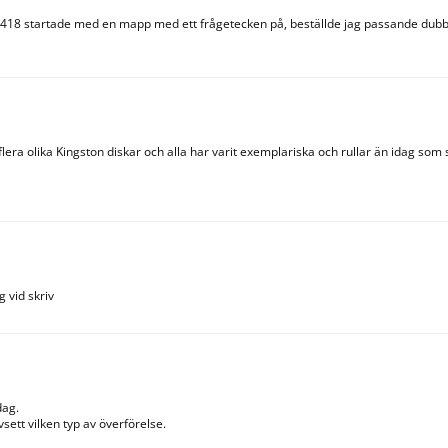
8 startade med en mapp med ett frågetecken på, beställde jag passande dubbel
lera olika Kingston diskar och alla har varit exemplariska och rullar än idag som
disk för 449 kr 2022.
g vid skriv
ag. 

ett vilken typ av överförelse. 
