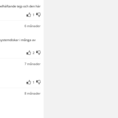
häftande tejp och den här 
1
6 månader
 systemdiskar i många av 
2
7 månader
1
8 månader