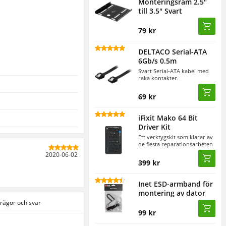
Monteringsram 2.5"
till 3.5" Svart
79 kr
DELTACO Serial-ATA
6Gb/s 0.5m
Svart Serial-ATA kabel med
raka kontakter.
69 kr
iFixit Mako 64 Bit
Driver Kit
Ett verktygskit som klarar av
de flesta reparationsarbeten
2020‑06‑02
399 kr
Inet ESD-armband för
montering av dator
rågor och svar
99 kr