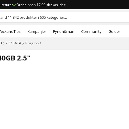
a returer
Order innan 17:00 skickas idag
Veckans Tips
Kampanjer
Fyndhörnan
Community
Guider
SD
2.5" SATA
Kingston
40GB 2.5"