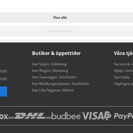
Visa alla
Skriv
recension
Butiker & öppettider
Våra tj
Inet Sisjön, Göteborg
Service & r
Inet Ringön, Göteborg
Hjälp i he
:00)
Inet Sveavägen, Stockholm
Fjärrhjälp
:00)
Inet Medborgarplatsen, Stockholm
Utgångna p
Inet Lilla Nygatan, Malmö