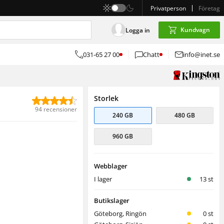
Privatperson
Företag
Kundvagn
Logga in
031-65 27 00
Chatt
info@inet.se
Storlek
94 recensioner
240 GB
480 GB
960 GB
Webblager
I lager
13 st
Butikslager
Göteborg, Ringön
0 st