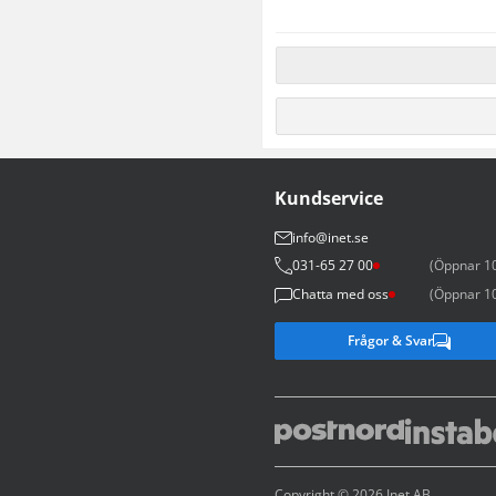
Kingston A400 960GB 2.5"

Köptes: 2020-10 

Pris: 949kr
Kundservice
info@inet.se
031-65 27 00
(Öppnar 10
Chatta med oss
(Öppnar 10
Frågor & Svar
Copyright © 2026 Inet AB