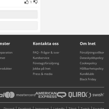
1
änster
Kontakta oss
Om Inet
eparation
FAQ - Frågor & svar
Försäljningsvillkor
mmet
Kundservice
Dataskyddspolicy
Företagsförsäljning
Cookiepolicy
rodukter
Jobba på Inet
Hållbarhetspolicy
Press & media
Kundklubb
Black Friday
Discord
Facebook
Instagram
LinkedIn
Tiktok
Twitch
Youtube